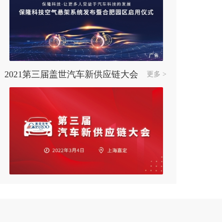
08-19
昊铂中心济南工业北路直营店盛大开
业
08-19
2024梅赛德斯-奔驰星乐汇济南站
08-08
2021第三届盖世汽车新供应链大会
更多 >
“星”系万物 梅赛德斯-奔驰星愿基金
社区公益基地主题活动
07-29
小米汽车进驻泉城济南经十路店销售
服务中心盛大开业
07-28