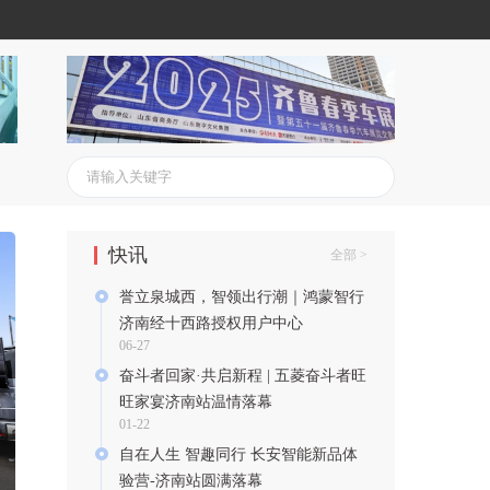
快讯
全部 >
誉立泉城西，智领出行潮｜鸿蒙智行
济南经十西路授权用户中心
06-27
奋斗者回家·共启新程 | 五菱奋斗者旺
旺家宴济南站温情落幕
01-22
自在人生 智趣同行 长安智能新品体
验营-济南站圆满落幕