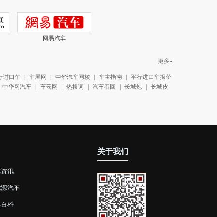
网易汽车
更多»
行进口车
|
车展网
|
中华汽车网校
|
车主指南
|
平行进口车报价
中华网汽车
|
车云网
|
热搜词
|
汽车召回
|
长城炮
|
长城皮
关于我们
车资讯
能源汽车
车百科