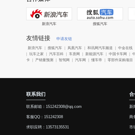
新浪汽车
搜狐汽车
友情链接
申请友链
新浪汽车
|
搜狐汽车
|
凤凰汽车
|
和讯网汽车频道
|
中金在线
|
玩车之家
|
汽车百科
|
车质网
|
新能源汽车
|
中国卡车网
|
卡
|
产销量预测
|
智驾网
|
汽车网
|
懂车帝
|
零部件采购项目
联系我们
合
联系邮箱：151242308@qq.com
新闻
客服QQ：151242308
商务
求职应聘：13573135531
市场