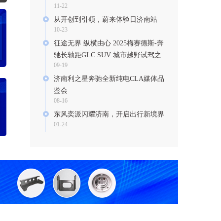
11-22
从开创到引领，蔚来体验日济南站
10-23
征途无界 纵横由心 2025梅赛德斯-奔
驰长轴距GLC SUV 城市越野试驾之
09-19
旅 济南站澎湃启幕
济南利之星奔驰全新纯电CLA媒体品
鉴会
08-16
东风奕派闪耀济南，开启出行新境界
01-24
新战略领航新征程 ——成功汽车
2025年合作伙伴大会发布五年战略愿
01-12
景
一汽奥迪助力2024年暨第二十届IEF
国际数字文化嘉年华
12-12
济南新纪元品牌中心盛大开业，新车
揭幕成焦点