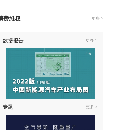
11-11
腾势Z9GT开启全国交付,济南集中交
消费维权
更多 >
付现场
11-01
全球实力，尽擎释放 现代汽车N
数据报告
更多 >
SPACE+、N FEST金卡纳竞速狂欢济
10-21
南同期盛大开启
#长安第四代CS75PLUS爆单 长安第
四代CS75PLUS百城千店“万人”上门
10-16
交付盛大开启
“星”动不止 “益”动不息 梅赛德斯-奔
驰星愿基金社区公益基地主题活动精
10-10
彩落幕
我和“胖哒”的绿色约定-梅赛德斯-奔
驰星愿基金社区公益基地主题活动
专题
更多 >
08-26
低碳“星”生活 梅赛德斯-奔驰星愿基
金社区公益基地主题活动