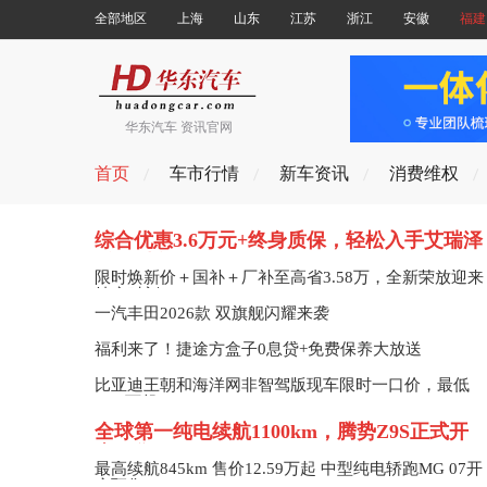
全部地区
上海
山东
江苏
浙江
安徽
福建
华东汽车 资讯官网
首页
车市行情
新车资讯
消费维权
综合优惠3.6万元+终身质保，轻松入手艾瑞泽
8征服版
限时焕新价＋国补＋厂补至高省3.58万，全新荣放迎来
抄底时刻
一汽丰田2026款 双旗舰闪耀来袭
福利来了！捷途方盒子0息贷+免费保养大放送
比亚迪王朝和海洋网非智驾版现车限时一口价，最低
8.98万起
全球第一纯电续航1100km，腾势Z9S正式开
启预售
最高续航845km 售价12.59万起 中型纯电轿跑MG 07开
启预售