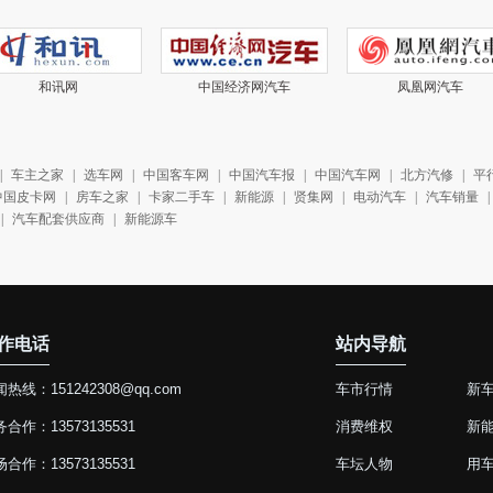
和讯网
中国经济网汽车
凤凰网汽车
|
车主之家
|
选车网
|
中国客车网
|
中国汽车报
|
中国汽车网
|
北方汽修
|
平
中国皮卡网
|
房车之家
|
卡家二手车
|
新能源
|
贤集网
|
电动汽车
|
汽车销量
|
|
汽车配套供应商
|
新能源车
作电话
站内导航
热线：151242308@qq.com
车市行情
新
合作：13573135531
消费维权
新
合作：13573135531
车坛人物
用