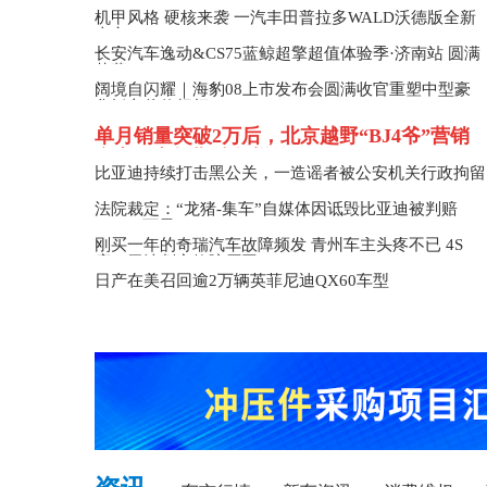
机甲风格 硬核来袭 一汽丰田普拉多WALD沃德版全新
上市
长安汽车逸动&CS75蓝鲸超擎超值体验季·济南站 圆满
落幕
阔境自闪耀｜海豹08上市发布会圆满收官重塑中型豪
华轿车价值标杆
单月销量突破2万后，北京越野“BJ4爷”营销
翻车，市场期待怎样的BJ40？
比亚迪持续打击黑公关，一造谣者被公安机关行政拘留
法院裁定：“龙猪-集车”自媒体因诋毁比亚迪被判赔
201.87万元
刚买一年的奇瑞汽车故障频发 青州车主头疼不已 4S
店：无法判定故障原因
日产在美召回逾2万辆英菲尼迪QX60车型